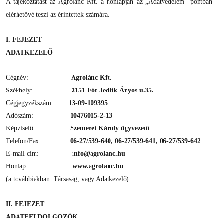
A tájékoztatást az Agrolánc Kft. a honlapján az „Adatvédelem” pontban
elérhetővé teszi az érintettek számára.
I. FEJEZET
ADATKEZELŐ
Cégnév:
Agrolánc Kft.
Székhely:
2151 Fót Jedlik Ányos u.35.
Cégjegyzékszám:
13-09-109395
Adószám:
10476015-2-13
Képviselő:
Szemerei Károly ügyvezető
Telefon/Fax:
06-27/539-640, 06-27/539-641, 06-27/539-642
E-mail cím:
info@agrolanc.hu
Honlap:
www.agrolanc.hu
(a továbbiakban: Társaság, vagy Adatkezelő)
II. FEJEZET
ADATFELDOLGOZÓK