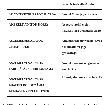
betartásának ellenőrzése.
AZ ADATKEZELÉS JOGALAPJA:
A munkáltató jogos érdeke
A KEZELT ADATOK KÖRE:
Az céges mobiltelefon
használatára vonatkozó adatok.
A SZEMÉLYES ADATOK
A munkáltató ügyvezetője, vagy
CÍMZETTJEI:
a munkáltatói jogok
gyakorlója.
A SZEMÉLYES ADATOK
A munkaviszony megszűnését
TÁROLÁSÁNAK IDŐTARTAMA:
követő 3 év.
IT szolgáltatónak. (Perfect IT)
A SZEMÉLYES ADATOK
ADATFELDOLGOZÁSRA
ÁTADÁSRA KERÜLHETNEK: