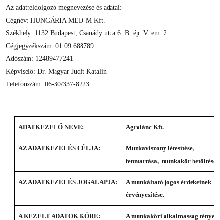
Az adatfeldolgozó megnevezése és adatai:
Cégnév: HUNGÁRIA MED-M Kft.
Székhely: 1132 Budapest, Csanády utca 6. B. ép. V. em. 2.
Cégjegyzékszám: 01 09 688789
Adószám: 12489477241
Képviselő: Dr. Magyar Judit Katalin
Telefonszám: 06-30/337-8223
ADATKEZELŐ NEVE:
Agrolánc Kft.
AZ ADATKEZELÉS CÉLJA:
Munkaviszony létesítése,
fenntartása, munkakör betöltése.
AZ ADATKEZELÉS JOGALAPJA:
A munkáltató jogos érdekeinek
érvényesítése.
A KEZELT ADATOK KÖRE:
A munkaköri alkalmasság ténye,