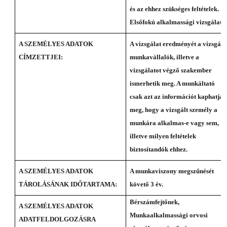
és az ehhez szükséges feltételek.
Elsőfokú alkalmassági vizsgálat
A SZEMÉLYES ADATOK
A vizsgálat eredményét a vizsgált
CÍMZETTJEI:
munkavállalók, illetve a
vizsgálatot végző szakember
ismerhetik meg. A munkáltató
csak azt az információt kaphatja
meg, hogy a vizsgált személy a
munkára alkalmas-e vagy sem,
illetve milyen feltételek
biztosítandók ehhez.
A SZEMÉLYES ADATOK
A munkaviszony megszűnését
TÁROLÁSÁNAK IDŐTARTAMA:
követő 3 év.
Bérszámfejtőnek,
A SZEMÉLYES ADATOK
Munkaalkalmassági orvosi
ADATFELDOLGOZÁSRA