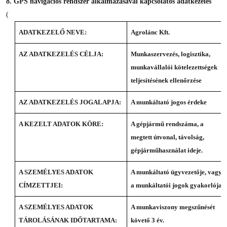
8.
GPS navigációs rendszer alkalmazásával kapcsolatos adatkezelés
(
ADATKEZELŐ NEVE:
Agrolánc Kft.
AZ ADATKEZELÉS CÉLJA:
Munkaszervezés, logisztika,
munkavállalói kötelezettségek
teljesítésének ellenőrzése
AZ ADATKEZELÉS JOGALAPJA:
A munkáltató jogos érdeke
A KEZELT ADATOK KÖRE:
A gépjármű rendszáma, a
megtett útvonal, távolság,
gépjárműhasználat ideje.
A SZEMÉLYES ADATOK
A munkáltató ügyvezetője, vagy
CÍMZETTJEI:
a munkáltatói jogok gyakorlója.
A SZEMÉLYES ADATOK
A munkaviszony megszűnését
TÁROLÁSÁNAK IDŐTARTAMA:
követő 3 év.