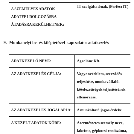
IT szolgáltatónak. (Perfect IT)
A SZEMÉLYES ADATOK
ADATFELDOLGOZÁSRA
ÁTADÁSRA KERÜLHETNEK:
9. Munkahelyi be- és kiléptetéssel kapcsolatos adatkezelés
ADATKEZELŐ NEVE:
Agrolánc Kft.
AZ ADATKEZELÉS CÉLJA:
Vagyonvédelem, szerződés
teljesítése, munkavállalói
kötelezettségek teljesítésének
ellenőrzése.
AZ ADATKEZELÉS JOGALAPJA:
A munkáltató jogos érdeke
A KEZELT ADATOK KÖRE:
A természetes személy neve,
lakcíme, gépkocsi rendszáma,