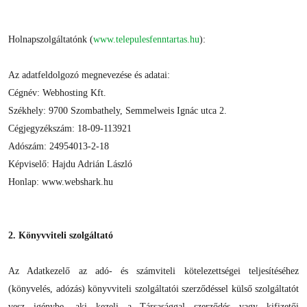
Holnapszolgáltatónk (
www.telepulesfenntartas.hu
):
Az adatfeldolgozó megnevezése és adatai:
Cégnév: Webhosting Kft.
Székhely: 9700 Szombathely, Semmelweis Ignác utca 2.
Cégjegyzékszám: 18-09-113921
Adószám: 24954013-2-18
Képviselő: Hajdu Adrián László
Honlap: www.webshark.hu
2. Könyvviteli szolgáltató
Az Adatkezelő az adó- és számviteli kötelezettségei teljesítéséhez
(könyvelés, adózás) könyvviteli szolgáltatói szerződéssel külső szolgáltatót
vesz igénybe, aki kezeli a Társasággal szerződés vagy kifizetői