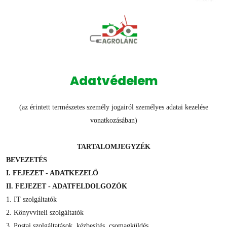
Adatvédelem
(az érintett természetes személy jogairól személyes adatai kezelése
vonatkozásában)
TARTALOMJEGYZÉK
BEVEZETÉS
I. FEJEZET - ADATKEZELŐ
II. FEJEZET - ADATFELDOLGOZÓK
1. IT szolgáltatók
2. Könyvviteli szolgáltatók
3. Postai szolgáltatások, kézbesítés, csomagküldés