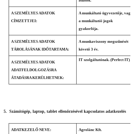
adatok.
A SZEMÉLYES ADATOK
A munkáltató ügyvezetője, vagy
CÍMZETTJEI:
a munkáltatói jogok
gyakorlója.
A SZEMÉLYES ADATOK
A munkaviszony megszűnését
TÁROLÁSÁNAK IDŐTARTAMA:
követő 3 év.
IT szolgáltatónak. (Perfect IT)
A SZEMÉLYES ADATOK
ADATFELDOLGOZÁSRA
ÁTADÁSRA KERÜLHETNEK:
5. Számítógép, laptop, tablet ellenőrzésével kapcsolatos adatkezelés
ADATKEZELŐ NEVE:
Agrolánc Kft.