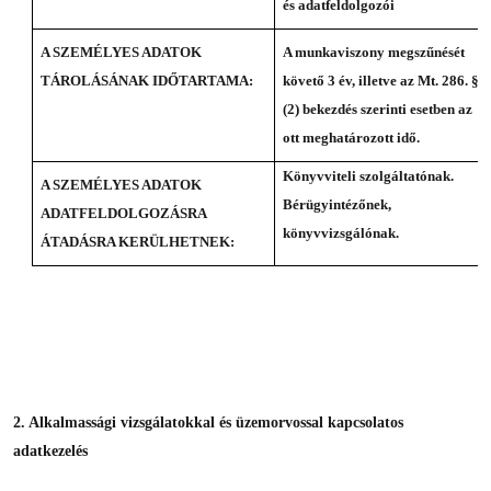
és adatfeldolgozói
A SZEMÉLYES ADATOK
A munkaviszony megszűnését
TÁROLÁSÁNAK IDŐTARTAMA:
követő 3 év, illetve az Mt. 286. §
(2) bekezdés szerinti esetben az
ott meghatározott idő.
Könyvviteli szolgáltatónak.
A SZEMÉLYES ADATOK
Bérügyintézőnek,
ADATFELDOLGOZÁSRA
könyvvizsgálónak.
ÁTADÁSRA KERÜLHETNEK:
2. Alkalmassági vizsgálatokkal és üzemorvossal kapcsolatos
adatkezelés