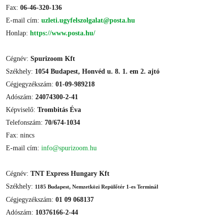
Fax:
06-46-320-136
E-mail cím:
uzleti.ugyfelszolgalat@posta.hu
Honlap:
https://www.posta.hu/
Cégnév:
Spurizoom Kft
Székhely:
1054 Budapest, Honvéd u. 8. 1. em 2. ajtó
Cégjegyzékszám:
01-09-989218
Adószám:
24074300-2-41
Képviselő:
Trombitás Éva
Telefonszám:
70/674-1034
Fax: nincs
E-mail cím:
info@spurizoom.hu
Cégnév:
TNT Express Hungary Kft
Székhely:
1185 Budapest, Nemzetközi Repülőtér 1-es Terminál
Cégjegyzékszám:
01 09 068137
Adószám:
10376166-2-44