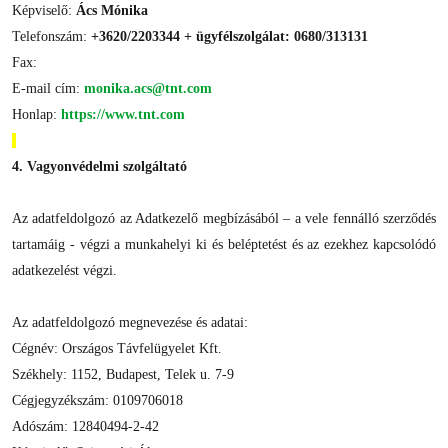
Képviselő:
Ács Mónika
Telefonszám:
+3620/2203344 + ügyfélszolgálat: 0680/313131
Fax:
E-mail cím:
monika.acs@tnt.com
Honlap:
https://www.tnt.com
4. Vagyonvédelmi szolgáltató
Az adatfeldolgozó az Adatkezelő megbízásából – a vele fennálló szerződés
tartamáig - végzi a munkahelyi ki és beléptetést és az ezekhez kapcsolódó
adatkezelést végzi.
Az adatfeldolgozó megnevezése és adatai:
Cégnév: Országos Távfelügyelet Kft.
Székhely: 1152, Budapest, Telek u. 7-9
Cégjegyzékszám: 0109706018
Adószám: 12840494-2-42