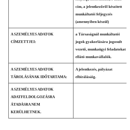
cím, a jelentkezőről készített
munkáltatói feljegyzés
(amennyiben készül)
A SZEMÉLYES ADATOK
a Társaságnál munkáltatói
CÍMZETTJEI:
jogok gyakorlására jogosult
vezető, munkaügyi feladatokat
ellátó munkavállalók.
A SZEMÉLYES ADATOK
A jelentkezés, pályázat
TÁROLÁSÁNAK IDŐTARTAMA:
elbírálásáig.
A SZEMÉLYES ADATOK
ADATFELDOLGOZÁSRA
ÁTADÁSRA NEM
KERÜLHETNEK.