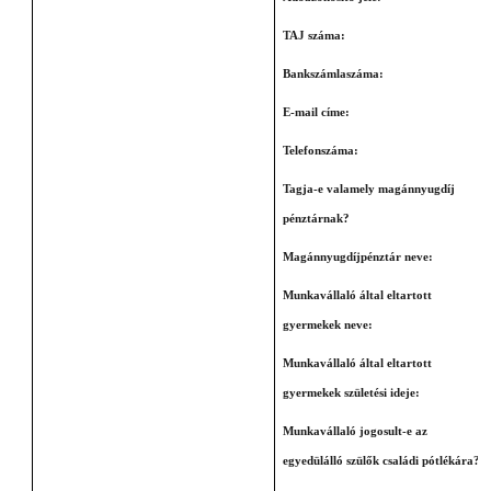
TAJ száma:
Bankszámlaszáma:
E-mail címe:
Telefonszáma:
Tagja-e valamely magánnyugdíj
pénztárnak?
Magánnyugdíjpénztár neve:
Munkavállaló által eltartott
gyermekek neve:
Munkavállaló által eltartott
gyermekek születési ideje:
Munkavállaló jogosult-e az
egyedülálló szülők családi pótlékára?