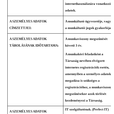
internethasználatára vonatkozó
adatok.
A SZEMÉLYES ADATOK
A munkáltató ügyvezetője, vagy
CÍMZETTJEI:
a munkáltatói jogok gyakorlója.
A SZEMÉLYES ADATOK
A munkaviszony megszűnését
TÁROLÁSÁNAK IDŐTARTAMA:
követő 3 év.
A munkaköri feladatként a
Társaság nevében elvégzett
internetes regisztrációk esetén,
amennyiben a személyes adatok
megadása is szükséges a
regisztrációhoz, a munkaviszony
megszűnésekor azok törlését
kezdeményezi a Társaság.
IT szolgáltatónak. (Perfect IT)
A SZEMÉLYES ADATOK