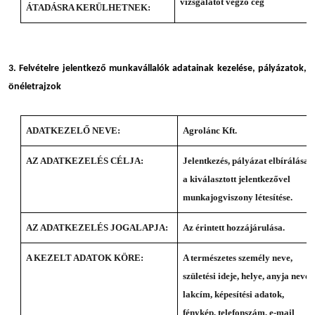
vizsgálatot végző cég
ÁTADÁSRA KERÜLHETNEK:
3. Felvételre jelentkező munkavállalók adatainak kezelése, pályázatok,
önéletrajzok
ADATKEZELŐ NEVE:
Agrolánc Kft.
AZ ADATKEZELÉS CÉLJA:
Jelentkezés, pályázat elbírálása,
a kiválasztott jelentkezővel
munkajogviszony létesítése.
AZ ADATKEZELÉS JOGALAPJA:
Az érintett hozzájárulása.
A KEZELT ADATOK KÖRE:
A természetes személy neve,
születési ideje, helye, anyja neve,
lakcím, képesítési adatok,
fénykép, telefonszám, e-mail