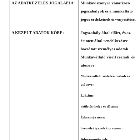
AZ ADATKEZELÉS JOGALAPJA:
Munkaviszonyra vonatkozó
jogszabályok és a munkáltató
jogos érdekeinek érvényesítése.
A KEZELT ADATOK KÖRE:
Jogszabály által előírt, és az
érintett által rendelkezésre
bocsátott személyes adatok.
Munkavállaló viselt családi és
utóneve:
Munkavállaló születési családi és
utóneve:
Lakcíme:
Születési helye és dátuma:
Édesanyja neve:
Személyi igazolvány száma:
Adóazonosító jele: