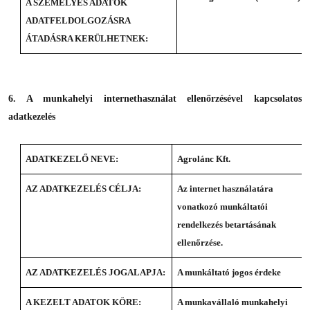
A SZEMÉLYES ADATOK
ADATFELDOLGOZÁSRA
ÁTADÁSRA KERÜLHETNEK:
6. A
munkahelyi internethasználat ellenőrzésével kapcsolatos
adatkezelés
ADATKEZELŐ NEVE:
Agrolánc Kft.
AZ ADATKEZELÉS CÉLJA:
Az internet használatára
vonatkozó munkáltatói
rendelkezés betartásának
ellenőrzése.
AZ ADATKEZELÉS JOGALAPJA:
A munkáltató jogos érdeke
A KEZELT ADATOK KÖRE:
A munkavállaló munkahelyi