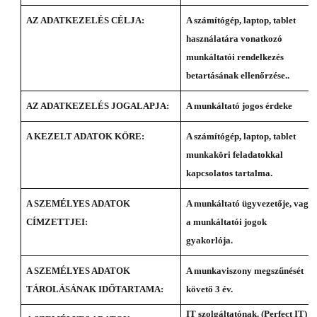
AZ ADATKEZELÉS CÉLJA:
A számítógép, laptop, tablet
használatára vonatkozó
munkáltatói rendelkezés
betartásának ellenőrzése..
AZ ADATKEZELÉS JOGALAPJA:
A munkáltató jogos érdeke
A KEZELT ADATOK KÖRE:
A számítógép, laptop, tablet
munkaköri feladatokkal
kapcsolatos tartalma.
A SZEMÉLYES ADATOK
A munkáltató ügyvezetője, vagy
CÍMZETTJEI:
a munkáltatói jogok
gyakorlója.
A SZEMÉLYES ADATOK
A munkaviszony megszűnését
TÁROLÁSÁNAK IDŐTARTAMA:
követő 3 év.
IT szolgáltatónak. (Perfect IT)