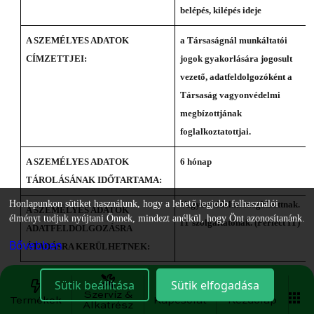
belépés, kilépés ideje
A SZEMÉLYES ADATOK
a Társaságnál munkáltatói
CÍMZETTJEI:
jogok gyakorlására jogosult
vezető, adatfeldolgozóként a
Társaság vagyonvédelmi
megbízottjának
foglalkoztatottjai.
A SZEMÉLYES ADATOK
6 hónap
TÁROLÁSÁNAK IDŐTARTAMA:
Honlapunkon sütiket használunk, hogy a lehető legjobb felhasználói
Vagyonvédelmi megbízottnak.
A SZEMÉLYES ADATOK
élményt tudjuk nyújtani Önnek, mindezt anélkül, hogy Önt azonosítanánk.
IT szolgáltatónak. (Perfect IT)
ADATFELDOLGOZÁSRA
Bővebben
ÁTADÁSRA KERÜLHETNEK:
Sütik beállítása
Sütik elfogadása
10.
Munkahelyi kamerás megfigyeléssel kapcsolatos adatkezelés
Szervíz &
Termékek
Kapcsolat
Kezdőlap
Alkatrész