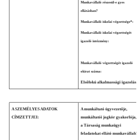
Munkavállaló részesül-e gyes
ellátásban?
Munkavállaló iskolai végzettsége*:
Munkavállaló iskolai végzettségét
igazoló intézmény:
Munkavállaló végzettségét igazoló
okirat száma:
Elsőfokú alkalmassági igazolás
A SZEMÉLYES ADATOK
A munkáltató ügyvezetője,
CÍMZETTJEI:
munkáltatói jogkör gyakorlója,
a Társaság munkaügyi
feladatokat ellátó munkavállalói